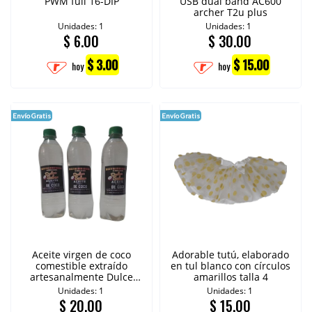
PWM full 16-DIP
USB dual band AC600
archer T2u plus
Unidades: 1
Unidades: 1
$
6.00
$
30.00
$ 3.00
$ 15.00
hoy
hoy
Envío Gratis
Envío Gratis
Aceite virgen de coco
Adorable tutú, elaborado
comestible extraído
en tul blanco con círculos
artesanalmente Dulce
amarillos talla 4
sabor 400 ml
Unidades: 1
Unidades: 1
$
20.00
$
15.00