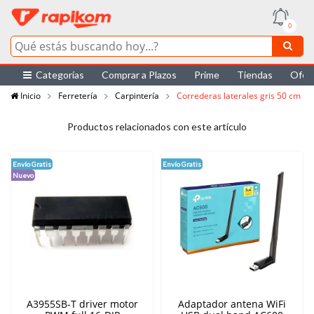
0
Categorías
Comprar a Plazos
Prime
Tiendas
Ofer
Inicio
Ferretería
Carpintería
Correderas laterales gris 50 cm
Productos relacionados con este artículo
Envío Gratis
Envío Gratis
Nuevo
A3955SB-T driver motor
Adaptador antena WiFi