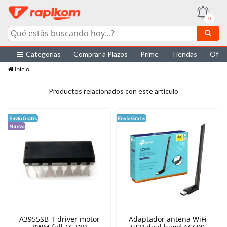
0
Categorías
Comprar a Plazos
Prime
Tiendas
Ofer
Inicio
Productos relacionados con este artículo
Envío Gratis
Envío Gratis
Nuevo
A3955SB-T driver motor
Adaptador antena WiFi