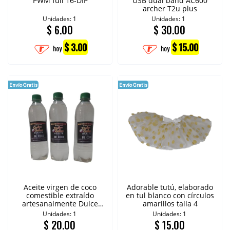
PWM full 16-DIP
USB dual band AC600
archer T2u plus
Unidades: 1
Unidades: 1
$
6.00
$
30.00
$ 3.00
$ 15.00
hoy
hoy
Envío Gratis
Envío Gratis
Aceite virgen de coco
Adorable tutú, elaborado
comestible extraído
en tul blanco con círculos
artesanalmente Dulce
amarillos talla 4
sabor 400 ml
Unidades: 1
Unidades: 1
$
20.00
$
15.00