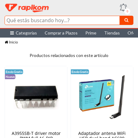
0
Categorías
Comprar a Plazos
Prime
Tiendas
Ofer
Inicio
Productos relacionados con este artículo
Envío Gratis
Envío Gratis
Nuevo
A3955SB-T driver motor
Adaptador antena WiFi