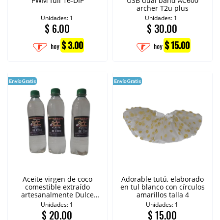
PWM full 16-DIP
USB dual band AC600
archer T2u plus
Unidades: 1
Unidades: 1
$
6.00
$
30.00
$ 3.00
$ 15.00
hoy
hoy
Envío Gratis
Envío Gratis
Aceite virgen de coco
Adorable tutú, elaborado
comestible extraído
en tul blanco con círculos
artesanalmente Dulce
amarillos talla 4
sabor 400 ml
Unidades: 1
Unidades: 1
$
20.00
$
15.00