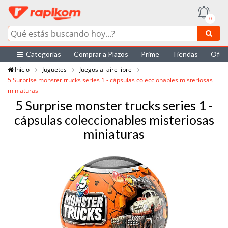
0
Categorías
Comprar a Plazos
Prime
Tiendas
Ofer
Inicio
Juguetes
Juegos al aire libre
5 Surprise monster trucks series 1 - cápsulas coleccionables misteriosas
miniaturas
5 Surprise monster trucks series 1 -
cápsulas coleccionables misteriosas
miniaturas