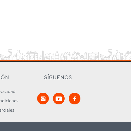
IÓN
SÍGUENOS
rivacidad
ndiciones
rciales