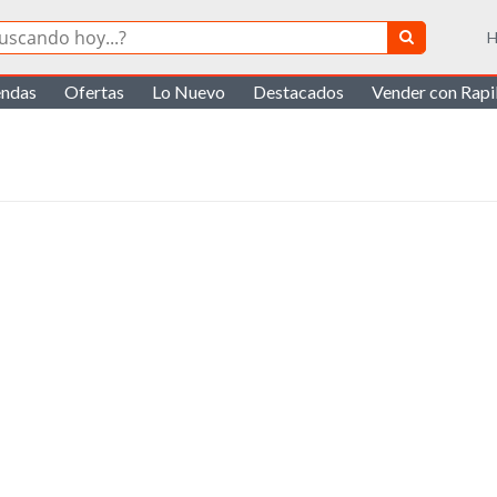
H
endas
Ofertas
Lo Nuevo
Destacados
Vender con Rap