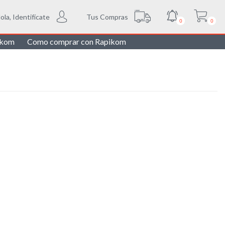
Tus Compras
ola, Identifícate
0
0
ikom
Como comprar con Rapikom