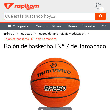
0
Categorías
Comprar a Plazos
Prime
Tiendas
Ofer
Inicio
Juguetes
Juegos de aprendizaje y educación
Balón de basketball N° 7 de Tamanaco
Balón de basketball N° 7 de Tamanaco