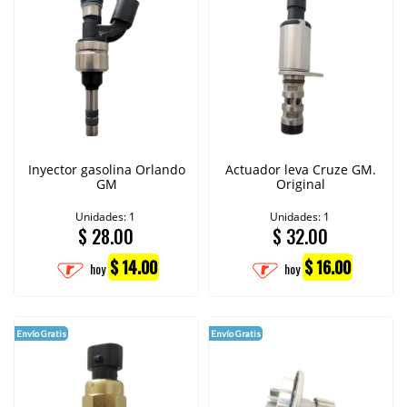
Inyector gasolina Orlando
Actuador leva Cruze GM.
GM
Original
Unidades: 1
Unidades: 1
$
28.00
$
32.00
$ 14.00
$ 16.00
hoy
hoy
Envío Gratis
Envío Gratis