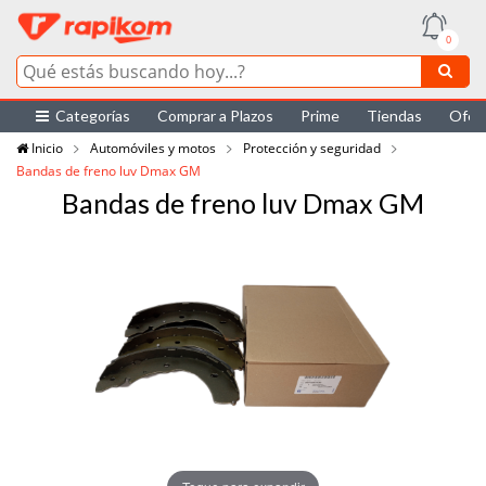
0
Categorías
Comprar a Plazos
Prime
Tiendas
Ofer
Inicio
Automóviles y motos
Protección y seguridad
Bandas de freno luv Dmax GM
Bandas de freno luv Dmax GM