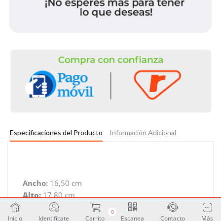
Especificaciones del Producto
Información Adicional
Ancho:
16,50 cm
Alto:
17,80 cm
Profundidad:
12,00 cm
0
Peso:
0,27 Kg
Inicio
Identifícate
Carrito
Escanea
Contacto
Más