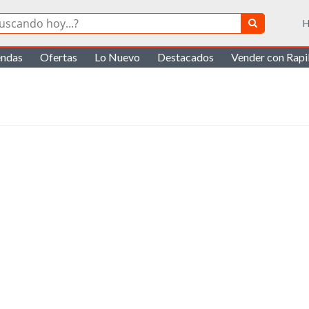
H
endas
Ofertas
Lo Nuevo
Destacados
Vender con Rap