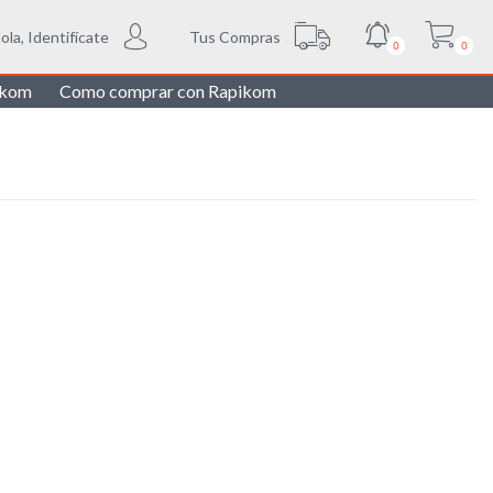
Tus Compras
ola, Identifícate
0
0
ikom
Como comprar con Rapikom