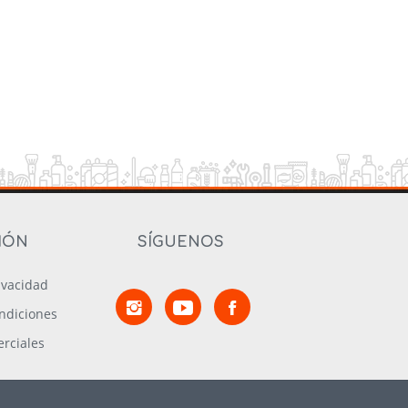
IÓN
SÍGUENOS
rivacidad
ndiciones
rciales