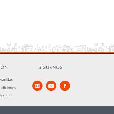
IÓN
SÍGUENOS
rivacidad
ndiciones
rciales