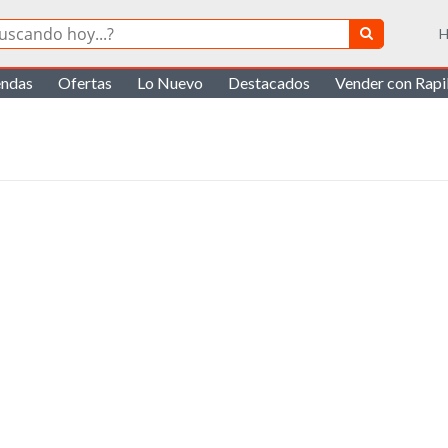
H
endas
Ofertas
Lo Nuevo
Destacados
Vender con Rap