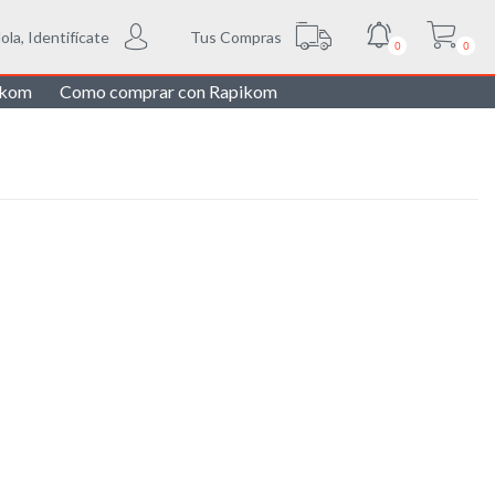
Tus Compras
ola, Identifícate
0
0
ikom
Como comprar con Rapikom