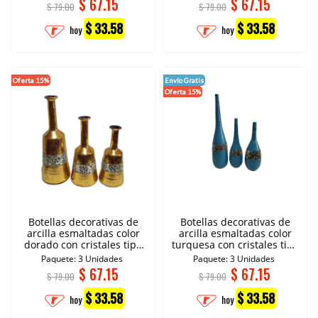
$
67.15
$
67.15
$ 79.00
$ 79.00
$ 33.58
$ 33.58
hoy
hoy
Oferta 15%
Envío Gratis
Oferta 15%
Botellas decorativas de
Botellas decorativas de
arcilla esmaltadas color
arcilla esmaltadas color
dorado con cristales tipo
turquesa con cristales tipo
espejo.
espejo.
Paquete: 3 Unidades
Paquete: 3 Unidades
$
67.15
$
67.15
$ 79.00
$ 79.00
$ 33.58
$ 33.58
hoy
hoy