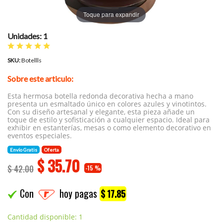
Toque para expandir
Unidades: 1
SKU:
Botellls
Sobre este articulo:
Esta hermosa botella redonda decorativa hecha a mano
presenta un esmaltado único en colores azules y vinotintos.
Con su diseño artesanal y elegante, esta pieza añade un
toque de estilo y sofisticación a cualquier espacio. Ideal para
exhibir en estanterías, mesas o como elemento decorativo en
eventos especiales.
Envío Gratis
Oferta
$
35.70
$ 42.00
-15 %
Con
hoy pagas
$ 17.85
Cantidad disponible: 1