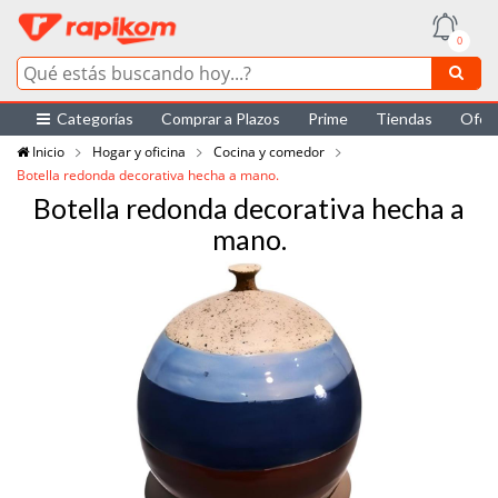
0
Categorías
Comprar a Plazos
Prime
Tiendas
Ofer
Inicio
Hogar y oficina
Cocina y comedor
Botella redonda decorativa hecha a mano.
Botella redonda decorativa hecha a
mano.