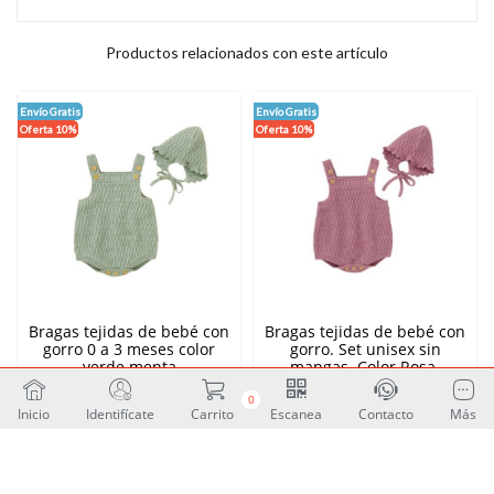
Productos relacionados con este artículo
Envío Gratis
Envío Gratis
Oferta 10%
Oferta 10%
Bragas tejidas de bebé con
Bragas tejidas de bebé con
gorro 0 a 3 meses color
gorro. Set unisex sin
verde menta
mangas. Color Rosa.
Unidades: 1
Unidades: 1
0
$
26.00
$
26.00
Inicio
Identifícate
Carrito
Escanea
Contacto
Más
$ 29.00
$ 29.00
$ 13.00
$ 13.00
hoy
hoy