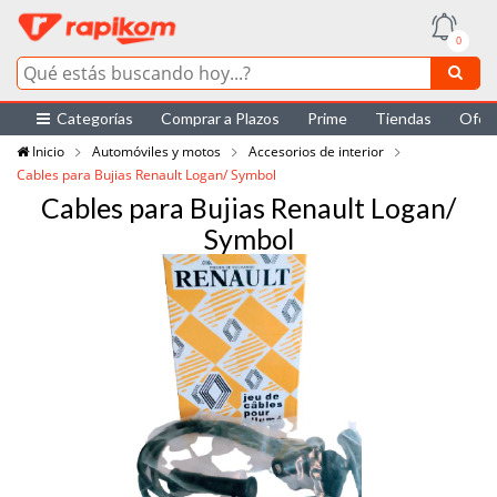
0
Categorías
Comprar a Plazos
Prime
Tiendas
Ofer
Inicio
Automóviles y motos
Accesorios de interior
Cables para Bujias Renault Logan/ Symbol
Cables para Bujias Renault Logan/
Symbol