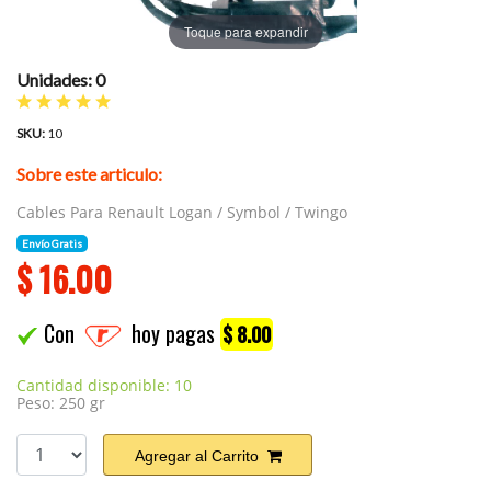
Toque para expandir
Unidades: 0
SKU:
10
Sobre este articulo:
Cables Para Renault Logan / Symbol / Twingo
Envío Gratis
$
16.00
Con
hoy pagas
$ 8.00
Cantidad disponible: 10
Peso: 250 gr
Agregar al Carrito