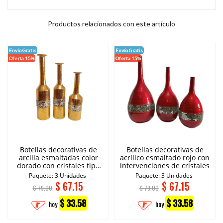
Productos relacionados con este artículo
Envío Gratis
Envío Gratis
Oferta 15%
Oferta 15%
Botellas decorativas de
Botellas decorativas de
arcilla esmaltadas color
acrílico esmaltado rojo con
dorado con cristales tipo
intervenciones de cristales
espejo
Paquete: 3 Unidades
Paquete: 3 Unidades
$
67.15
$
67.15
$ 79.00
$ 79.00
$ 33.58
$ 33.58
hoy
hoy