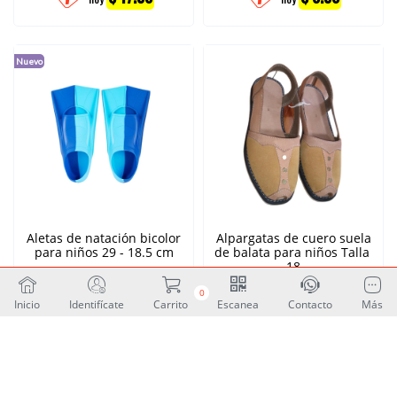
Nuevo
Aletas de natación bicolor
Alpargatas de cuero suela
para niños 29 - 18.5 cm
de balata para niños Talla
18
Unidad
Unidad
0
$
35.00
$
30.00
Inicio
Identifícate
Carrito
Escanea
Contacto
Más
$ 17.50
$ 15.00
hoy
hoy