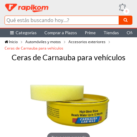
0
Categorías
Comprar a Plazos
Prime
Tiendas
Ofer
Inicio
Automóviles y motos
Accesorios exteriores
Ceras de Carnauba para vehículos
Ceras de Carnauba para vehículos