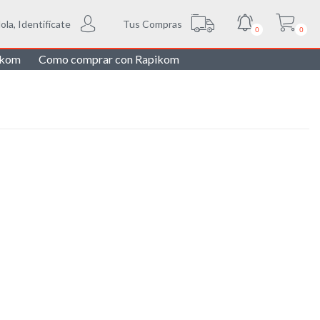
Tus Compras
ola, Identifícate
0
0
ikom
Como comprar con Rapikom