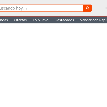
H
endas
Ofertas
Lo Nuevo
Destacados
Vender con Rap