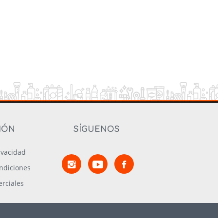
IÓN
SÍGUENOS
rivacidad
ndiciones
rciales