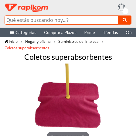
0
Categorías
Comprar a Plazos
Prime
Tiendas
Ofer
Inicio
Hogar y oficina
Suministros de limpieza
Coletos superabsorbentes
Coletos superabsorbentes