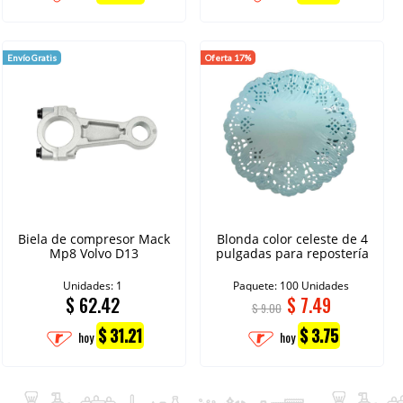
Envío Gratis
Oferta 17%
Biela de compresor Mack
Blonda color celeste de 4
Mp8 Volvo D13
pulgadas para repostería
Unidades: 1
Paquete: 100 Unidades
$
62.42
$
7.49
$ 9.00
$ 31.21
$ 3.75
hoy
hoy