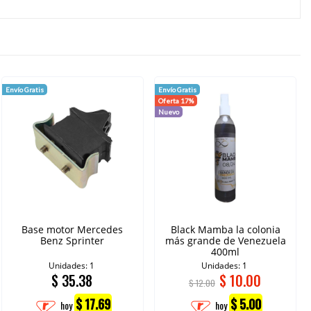
Envío Gratis
Envío Gratis
Oferta 17%
Nuevo
Base motor Mercedes
Black Mamba la colonia
Benz Sprinter
más grande de Venezuela
400ml
Unidades: 1
Unidades: 1
$
35.38
$
10.00
$ 12.00
$ 17.69
$ 5.00
hoy
hoy