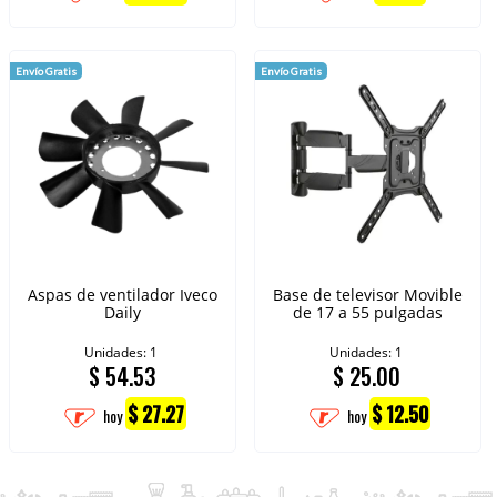
Envío Gratis
Envío Gratis
Aspas de ventilador Iveco
Base de televisor Movible
Daily
de 17 a 55 pulgadas
Unidades: 1
Unidades: 1
$
54.53
$
25.00
$ 27.27
$ 12.50
hoy
hoy