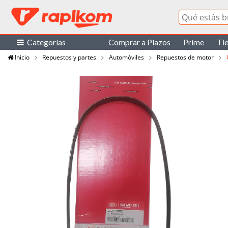
Categorías
Comprar a Plazos
Prime
Ti
Inicio
Repuestos y partes
Automóviles
Repuestos de motor