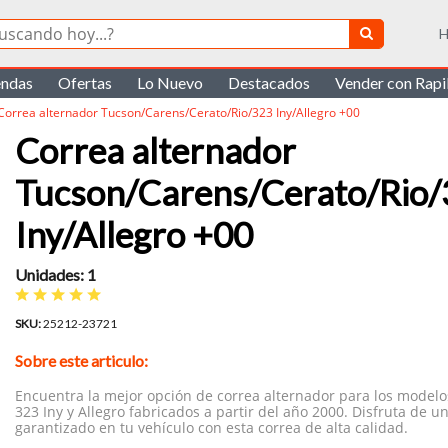
H
endas
Ofertas
Lo Nuevo
Destacados
Vender con Rap
Correa alternador Tucson/Carens/Cerato/Rio/323 Iny/Allegro +00
Correa alternador
Tucson/Carens/Cerato/Rio
Iny/Allegro +00
Unidades: 1
SKU:
25212-23721
Sobre este articulo:
Encuentra la mejor opción de correa alternador para los modelos
323 Iny y Allegro fabricados a partir del año 2000. Disfruta de 
garantizado en tu vehículo con esta correa de alta calidad.