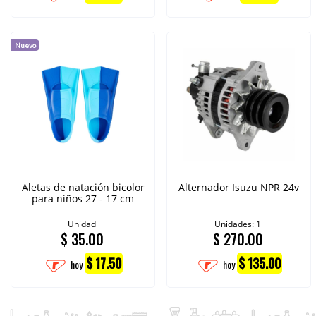
Nuevo
Aletas de natación bicolor
Alternador Isuzu NPR 24v
para niños 27 - 17 cm
Unidad
Unidades: 1
$
35.00
$
270.00
$ 17.50
$ 135.00
hoy
hoy