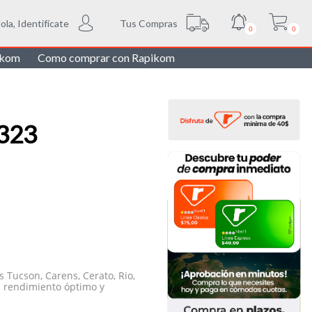
Tus Compras
ola, Identifícate
0
0
ikom
Como comprar con Rapikom
/323
 Tucson, Carens, Cerato, Rio,
un rendimiento óptimo y