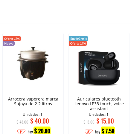
Oferta 17%
Envío Gratis
Nuevo
Oferta 17%
Arrocera vaporera marca
Auriculares bluetooth
Sujoya de 2.2 litros
Lenovo LP33 touch, voice
assistant
Unidades: 1
Unidades: 1
$
40.00
$
15.00
$ 48.00
$ 18.00
$ 20.00
$ 7.50
hoy
hoy