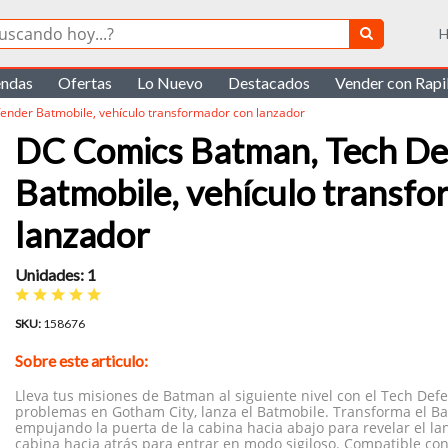
H
endas
Ofertas
Lo Nuevo
Destacados
Vender con Rap
nder Batmobile, vehículo transformador con lanzador
DC Comics Batman, Tech D
Batmobile, vehículo transf
lanzador
Unidades: 1
SKU:
158676
Sobre este articulo:
Lleva tus misiones de Batman al siguiente nivel con el Tech De
problemas en Gotham City, lanza el Batmobile. Transforma el B
empujando la puerta de la cabina hacia abajo para revelar el lan
cabina hacia atrás para entrar en modo sigiloso. Compatible con