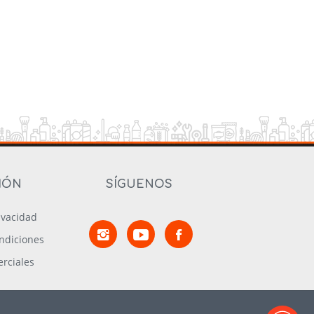
IÓN
SÍGUENOS
rivacidad
ndiciones
rciales