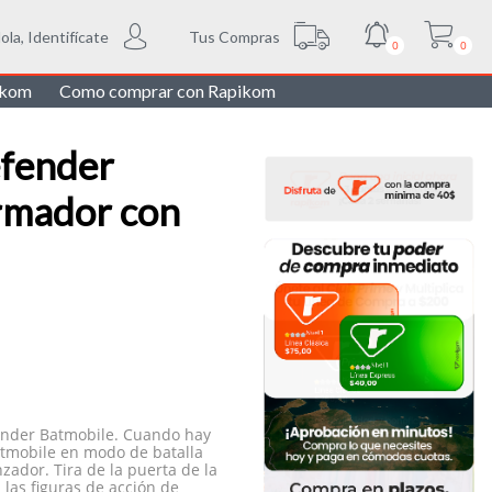
Tus Compras
ola, Identifícate
0
0
ikom
Como comprar con Rapikom
efender
ormador con
fender Batmobile. Cuando hay
atmobile en modo de batalla
zador. Tira de la puerta de la
 las figuras de acción de