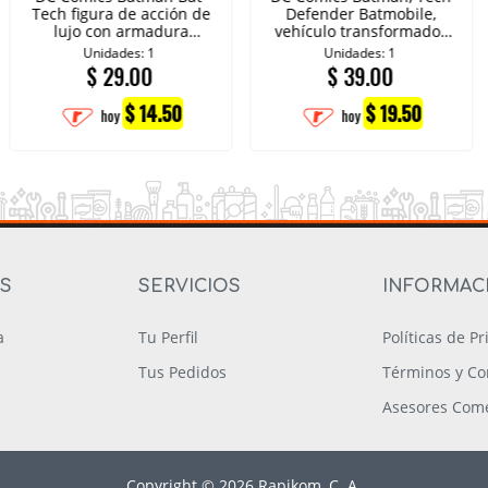
Tech figura de acción de
Defender Batmobile,
lujo con armadura
vehículo transformador
tecnológica
con lanzador
Unidades: 1
Unidades: 1
transformadora
$
29.00
$
39.00
$ 14.50
$ 19.50
hoy
hoy
OS
SERVICIOS
INFORMAC
a
Tu Perfil
Políticas de P
Tus Pedidos
Términos y Co
Asesores Come
Copyright © 2026 Rapikom, C. A.