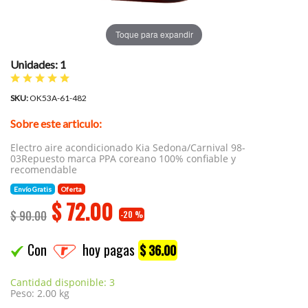
Toque para expandir
Unidades: 1
SKU:
OK53A-61-482
Sobre este articulo:
Electro aire acondicionado Kia Sedona/Carnival 98-
03Repuesto marca PPA coreano 100% confiable y
recomendable
Envío Gratis
Oferta
$
72.00
$ 90.00
-20 %
Con
hoy pagas
$ 36.00
Cantidad disponible: 3
Peso: 2.00 kg