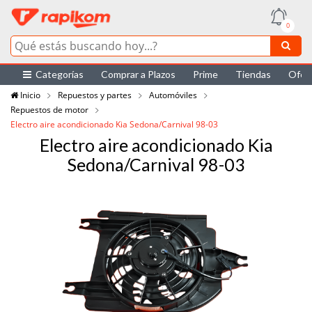
0
Categorías
Comprar a Plazos
Prime
Tiendas
Ofer
Inicio
Repuestos y partes
Automóviles
Repuestos de motor
Electro aire acondicionado Kia Sedona/Carnival 98-03
Electro aire acondicionado Kia
Sedona/Carnival 98-03