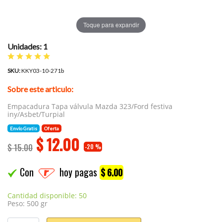
Toque para expandir
Unidades: 1
SKU:
KKY03-10-271b
Sobre este articulo:
Empacadura Tapa válvula Mazda 323/Ford festiva
iny/Asbet/Turpial
Envío Gratis
Oferta
$
12.00
$ 15.00
-20 %
Con
hoy pagas
$ 6.00
Cantidad disponible: 50
Peso: 500 gr