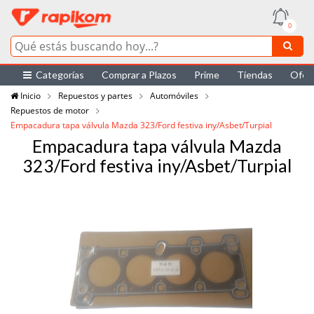
0
Categorías
Comprar a Plazos
Prime
Tiendas
Ofer
Inicio
Repuestos y partes
Automóviles
Repuestos de motor
Empacadura tapa válvula Mazda 323/Ford festiva iny/Asbet/Turpial
Empacadura tapa válvula Mazda
323/Ford festiva iny/Asbet/Turpial