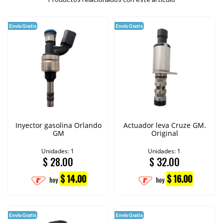
Envío Gratis
Envío Gratis
Inyector gasolina Orlando
Actuador leva Cruze GM.
GM
Original
Unidades: 1
Unidades: 1
$
28.00
$
32.00
$ 14.00
$ 16.00
hoy
hoy
Envío Gratis
Envío Gratis