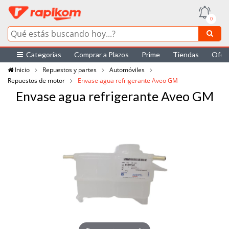
0
Categorías
Comprar a Plazos
Prime
Tiendas
Ofer
Inicio
Repuestos y partes
Automóviles
Repuestos de motor
Envase agua refrigerante Aveo GM
Envase agua refrigerante Aveo GM