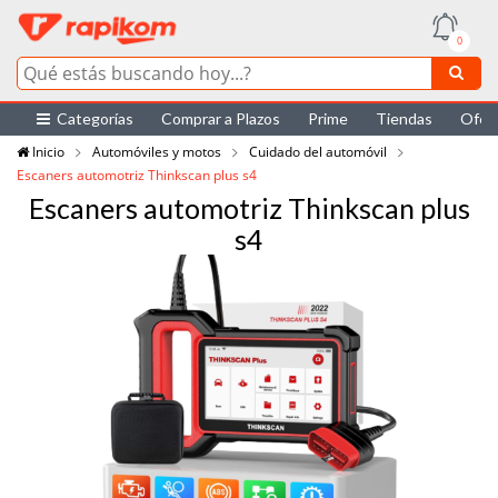
0
Categorías
Comprar a Plazos
Prime
Tiendas
Ofer
Inicio
Automóviles y motos
Cuidado del automóvil
Escaners automotriz Thinkscan plus s4
Escaners automotriz Thinkscan plus
s4