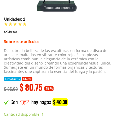
Toque para expandir
Unidades: 1
SKU:
E00
Sobre este articulo:
Descubre la belleza de las esculturas en forma de disco de
arcilla esmaltadas en vibrante color rojo. Estas piezas
artísticas combinan la elegancia de la cerámica con la
creatividad del diseño, creando una experiencia visual única.
Sumérgete en un mundo de formas orgánicas y texturas
fascinantes que capturan la esencia del fuego y la pasión.
Envío Gratis
Oferta
$
80.75
$ 95.00
-15 %
Con
hoy pagas
$ 40.38
Cantidad disponible: 1