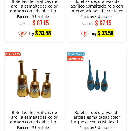
Botellas decorativas de
Botellas decorativas de
arcilla esmaltadas color
acrílico esmaltado rojo con
dorado con cristales tipo
intervenciones de cristales
espejo
Paquete: 3 Unidades
Paquete: 3 Unidades
$
67.15
$
67.15
$ 79.00
$ 79.00
$ 33.58
$ 33.58
hoy
hoy
Oferta 15%
Envío Gratis
Oferta 15%
Botellas decorativas de
Botellas decorativas de
arcilla esmaltadas color
arcilla esmaltadas color
dorado con cristales tipo
turquesa con cristales tipo
espejo.
espejo.
Paquete: 3 Unidades
Paquete: 3 Unidades