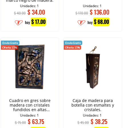
marco negro de madera.
Unidades: 1
Unidades: 1
$
34.00
$
136.00
$ 40.00
$ 170.00
$ 17.00
$ 68.00
hoy
hoy
Envío Gratis
Envío Gratis
Oferta 15%
Oferta 15%
Cuadro en gres sobre
Caja de madera para
madera con cristales
botella con esmaltes y
fundidos en altas
cristales.
temperaturas.
Unidades: 1
Unidades: 1
$
63.75
$
38.25
$ 75.00
$ 45.00