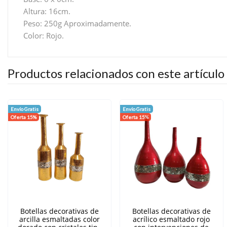
Altura: 16cm.
Peso: 250g Aproximadamente.
Color: Rojo.
Productos relacionados con este artículo
Envío Gratis
Envío Gratis
Oferta 15%
Oferta 15%
Botellas decorativas de
Botellas decorativas de
arcilla esmaltadas color
acrílico esmaltado rojo