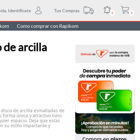
Tus Compras
ola, Identifícate
0
0
ikom
Como comprar con Rapikom
 de arcilla
 disco de arcilla esmaltadas de
su forma única y atractivo tono
quier espacio. Deja que estas
n su estilo impactante y