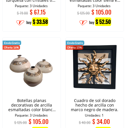
turquesa con cristales tipo
esmaltadas color siena en
espejo.
fibra natural.
Paquete: 3 Unidades
Paquete: 3 Unidades
$
67.15
$
105.00
$ 79.00
$ 125.00
$ 33.58
$ 52.50
hoy
hoy
Envío Gratis
Envío Gratis
Oferta 16%
Oferta 15%
Botellas planas
Cuadro de sol dorado
decorativas de arcilla
hecho de arcilla con
esmaltadas color blanco
marco negro de madera.
con cristales tipo espejo.
Paquete: 3 Unidades
Unidades: 1
$
105.00
$
34.00
$ 125.00
$ 40.00