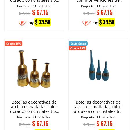
dorado con cristales tipo
con intervenciones de
espejo
cristales
Paquete: 3 Unidades
Paquete: 3 Unidades
$
67.15
$
67.15
$ 79.00
$ 79.00
$ 33.58
$ 33.58
hoy
hoy
Oferta 15%
Envío Gratis
Oferta 15%
Botellas decorativas de
Botellas decorativas de
arcilla esmaltadas color
arcilla esmaltadas color
dorado con cristales tipo
turquesa con cristales tipo
espejo.
espejo.
Paquete: 3 Unidades
Paquete: 3 Unidades
$
67.15
$
67.15
$ 79.00
$ 79.00