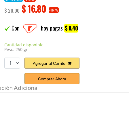
$
16.80
$ 20.00
-16 %
Con
hoy pagas
$ 8.40
Cantidad disponible: 1
Peso: 250 gr
Agregar al Carrito
Comprar Ahora
ación Adicional
.