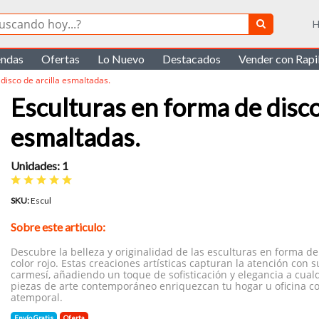
H
endas
Ofertas
Lo Nuevo
Destacados
Vender con Rap
disco de arcilla esmaltadas.
Esculturas en forma de disco
esmaltadas.
Unidades: 1
SKU:
Escul
Sobre este articulo:
Descubre la belleza y originalidad de las esculturas en forma de
color rojo. Estas creaciones artísticas capturan la atención con 
carmesí, añadiendo un toque de sofisticación y elegancia a cual
piezas de arte contemporáneo enriquezcan tu hogar u oficina co
atemporal.
Envío Gratis
Oferta