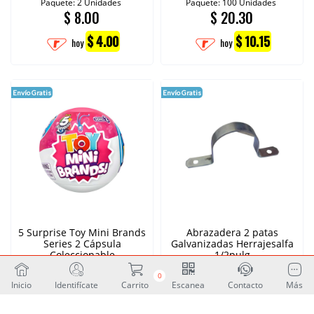
Paquete: 2 Unidades
Paquete: 100 Unidades
$
8.00
$
20.30
$ 4.00
$ 10.15
hoy
hoy
Envío Gratis
Envío Gratis
5 Surprise Toy Mini Brands
Abrazadera 2 patas
Series 2 Cápsula
Galvanizadas Herrajesalfa
Coleccionable
1/2pulg
Unidades: 1
Unidad
0
$
16.50
$
20.30
Inicio
Identifícate
Carrito
Escanea
Contacto
Más
$ 8.25
$ 10.15
hoy
hoy