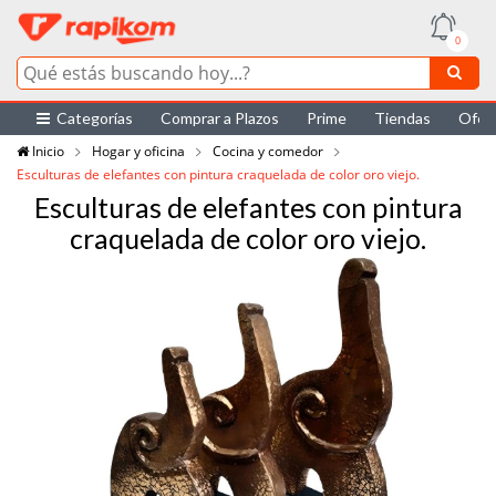
0
Categorías
Comprar a Plazos
Prime
Tiendas
Ofer
Inicio
Hogar y oficina
Cocina y comedor
Esculturas de elefantes con pintura craquelada de color oro viejo.
Esculturas de elefantes con pintura
craquelada de color oro viejo.