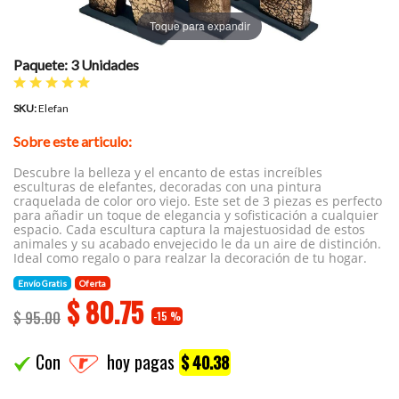
Toque para expandir
Paquete: 3 Unidades
SKU:
Elefan
Sobre este articulo:
Descubre la belleza y el encanto de estas increíbles
esculturas de elefantes, decoradas con una pintura
craquelada de color oro viejo. Este set de 3 piezas es perfecto
para añadir un toque de elegancia y sofisticación a cualquier
espacio. Cada escultura captura la majestuosidad de estos
animales y su acabado envejecido le da un aire de distinción.
Ideal como regalo o para realzar la decoración de tu hogar.
Envío Gratis
Oferta
$
80.75
$ 95.00
-15 %
Con
hoy pagas
$ 40.38