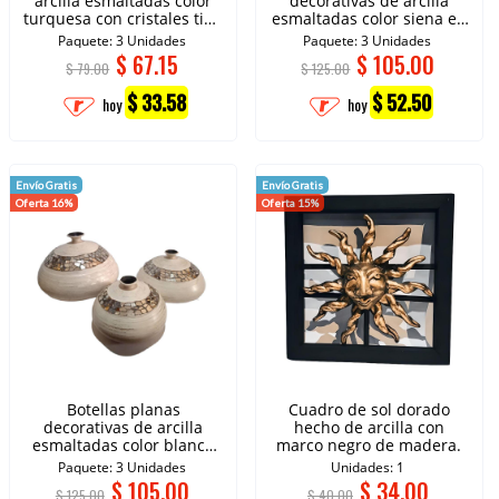
arcilla esmaltadas color
decorativas de arcilla
turquesa con cristales tipo
esmaltadas color siena en
espejo.
fibra natural.
Paquete: 3 Unidades
Paquete: 3 Unidades
$
67.15
$
105.00
$ 79.00
$ 125.00
$ 33.58
$ 52.50
hoy
hoy
Envío Gratis
Envío Gratis
Oferta 16%
Oferta 15%
Botellas planas
Cuadro de sol dorado
decorativas de arcilla
hecho de arcilla con
esmaltadas color blanco
marco negro de madera.
con cristales tipo espejo.
Paquete: 3 Unidades
Unidades: 1
$
105.00
$
34.00
$ 125.00
$ 40.00