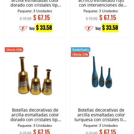
arcilla esmaltadas color
acrílico esmaltado rojo
dorado con cristales tipo
con intervenciones de
espejo
cristales
Paquete: 3 Unidades
Paquete: 3 Unidades
$
67.15
$
67.15
$ 79.00
$ 79.00
$ 33.58
$ 33.58
hoy
hoy
Oferta 15%
Envío Gratis
Oferta 15%
Botellas decorativas de
Botellas decorativas de
arcilla esmaltadas color
arcilla esmaltadas color
dorado con cristales tipo
turquesa con cristales tipo
espejo.
espejo.
Paquete: 3 Unidades
Paquete: 3 Unidades
$
67.15
$
67.15
$ 79.00
$ 79.00