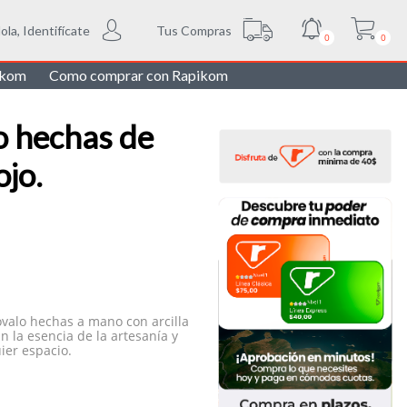
Tus Compras
ola, Identifícate
0
0
ikom
Como comprar con Rapikom
o hechas de
ojo.
óvalo hechas a mano con arcilla
n la esencia de la artesanía y
ier espacio.