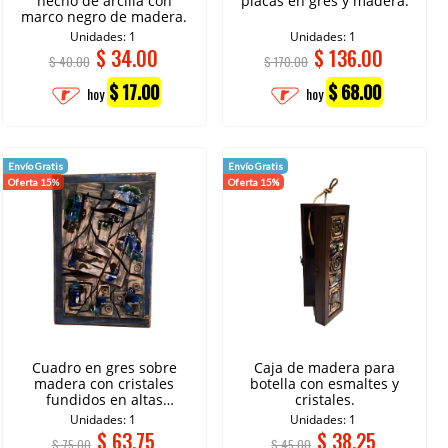
hecho de arcilla con
placas en gres y madera.
marco negro de madera.
Unidades: 1
Unidades: 1
$
34.00
$
136.00
$ 40.00
$ 170.00
$ 17.00
$ 68.00
hoy
hoy
Envío Gratis
Envío Gratis
Oferta 15%
Oferta 15%
Cuadro en gres sobre
Caja de madera para
madera con cristales
botella con esmaltes y
fundidos en altas
cristales.
temperaturas.
Unidades: 1
Unidades: 1
$
63.75
$
38.25
$ 75.00
$ 45.00