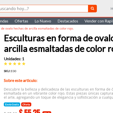
H
endas
Ofertas
Lo Nuevo
Destacados
Vender con Rap
 de ovalo hechas de arcilla esmaltadas de color rojo.
Esculturas en forma de oval
arcilla esmaltadas de color r
Unidades: 1
SKU:
E00
Sobre este articulo:
Descubre la belleza y delicadeza de las esculturas en forma de 
esmaltada en un vibrante color rojo. Estas piezas únicas captura
el arte, agregando un toque de elegancia y sofisticación a cualqu
Envío Gratis
Oferta
$
55.25