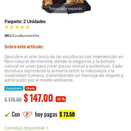
Toque para expandir
Paquete: 2 Unidades
SKU:
Esculturmoriche
Sobre este articulo:
Descubre el arte único de las esculturas con intervención en
fibra natural de moriche, donde la elegancia y la belleza
natural se unen para crear piezas únicas y auténticas. Cada
escultura representa la armonía entre la naturaleza y la
creatividad humana, transmitiendo un mensaje de respeto y
admiración por el medio ambiente.
Envío Gratis
Oferta
$
147.00
$ 175.00
-16 %
Con
hoy pagas
$ 73.50
Cantidad disponible: 1