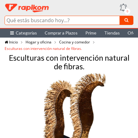
0
Categorías
Comprar a Plazos
Prime
Tiendas
Ofer
Inicio
Hogar y oficina
Cocina y comedor
Esculturas con intervención natural de fibras.
Esculturas con intervención natural
de fibras.