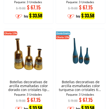
espejo
Paquete: 3 Unidades
Paquete: 3 Unidades
$
67.15
$
67.15
$ 79.00
$ 79.00
$ 33.58
$ 33.58
hoy
hoy
Oferta 15%
Envío Gratis
Oferta 15%
Botellas decorativas de
Botellas decorativas de
arcilla esmaltadas color
arcilla esmaltadas color
dorado con cristales tipo
turquesa con cristales tipo
espejo.
espejo.
Paquete: 3 Unidades
Paquete: 3 Unidades
$
67.15
$
67.15
$ 79.00
$ 79.00
$ 33.58
$ 33.58
hoy
hoy