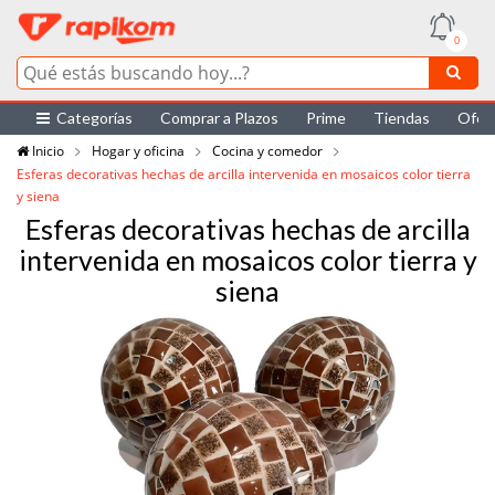
0
Categorías
Comprar a Plazos
Prime
Tiendas
Ofer
Inicio
Hogar y oficina
Cocina y comedor
Esferas decorativas hechas de arcilla intervenida en mosaicos color tierra
y siena
Esferas decorativas hechas de arcilla
intervenida en mosaicos color tierra y
siena