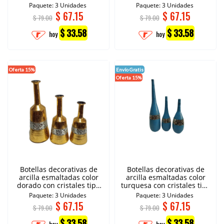
espejo
Paquete: 3 Unidades
Paquete: 3 Unidades
$
67.15
$
67.15
$ 79.00
$ 79.00
$ 33.58
$ 33.58
hoy
hoy
Oferta 15%
Envío Gratis
Oferta 15%
Botellas decorativas de
Botellas decorativas de
arcilla esmaltadas color
arcilla esmaltadas color
dorado con cristales tipo
turquesa con cristales tipo
espejo.
espejo.
Paquete: 3 Unidades
Paquete: 3 Unidades
$
67.15
$
67.15
$ 79.00
$ 79.00
$ 33.58
$ 33.58
hoy
hoy