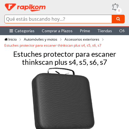
0
Categorías
Comprar a Plazos
Prime
Tiendas
Ofer
Inicio
Automóviles y motos
Accesorios exteriores
Estuches protector para escaner thinkscan plus s4, s5, s6, s7
Estuches protector para escaner
thinkscan plus s4, s5, s6, s7