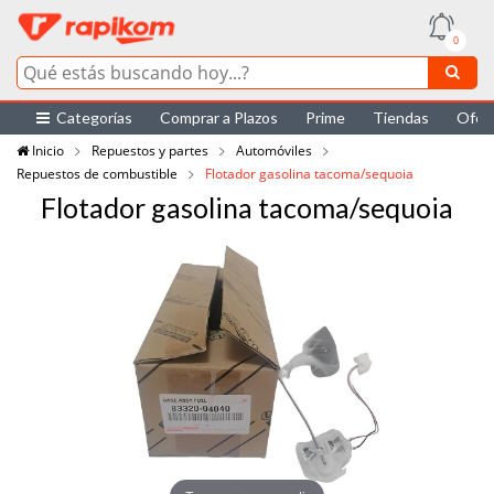
0
Categorías
Comprar a Plazos
Prime
Tiendas
Ofer
Inicio
Repuestos y partes
Automóviles
Repuestos de combustible
Flotador gasolina tacoma/sequoia
Flotador gasolina tacoma/sequoia