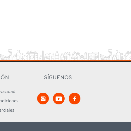
IÓN
SÍGUENOS
rivacidad
ndiciones
rciales