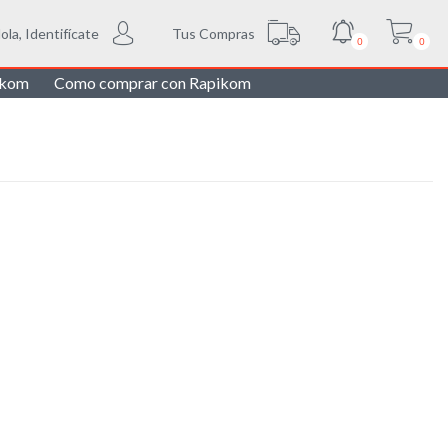
Tus Compras
ola, Identifícate
0
0
ikom
Como comprar con Rapikom