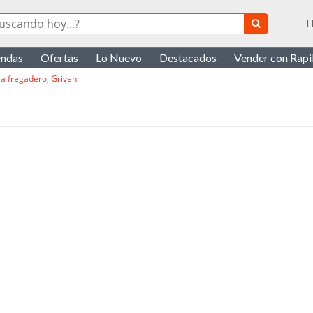
H
endas
Ofertas
Lo Nuevo
Destacados
Vender con Rap
ra fregadero, Griven