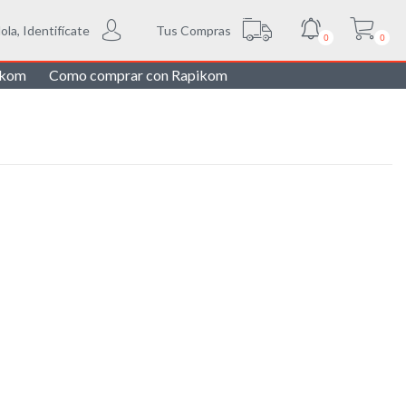
Tus Compras
ola, Identifícate
0
0
ikom
Como comprar con Rapikom