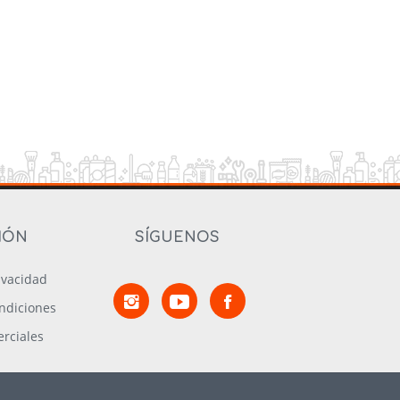
IÓN
SÍGUENOS
rivacidad
ndiciones
rciales