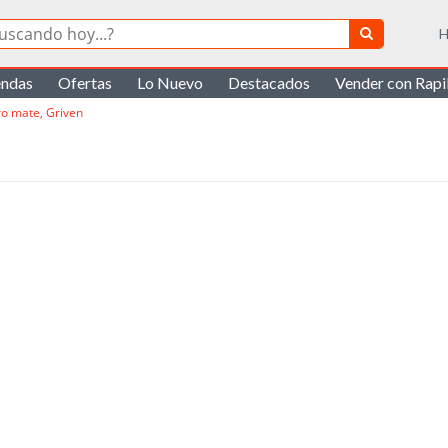
H
endas
Ofertas
Lo Nuevo
Destacados
Vender con Rap
ro mate, Griven