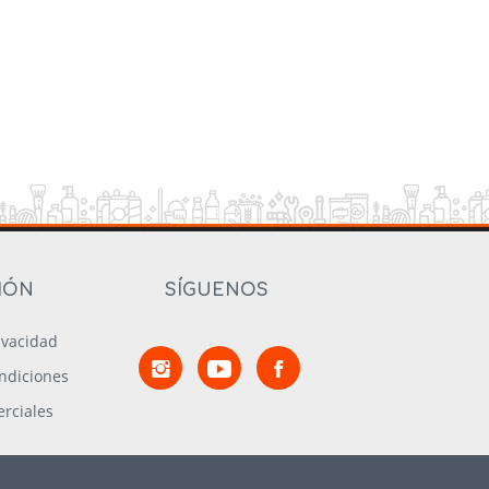
IÓN
SÍGUENOS
rivacidad
ndiciones
rciales