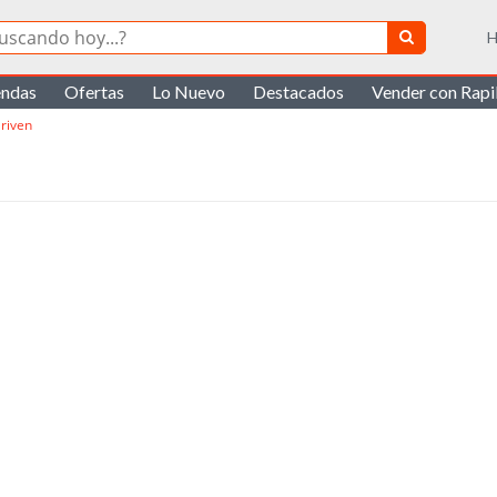
H
endas
Ofertas
Lo Nuevo
Destacados
Vender con Rap
riven