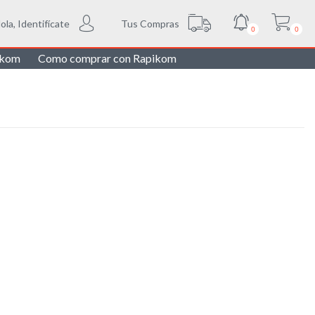
Tus Compras
ola, Identifícate
0
0
ikom
Como comprar con Rapikom