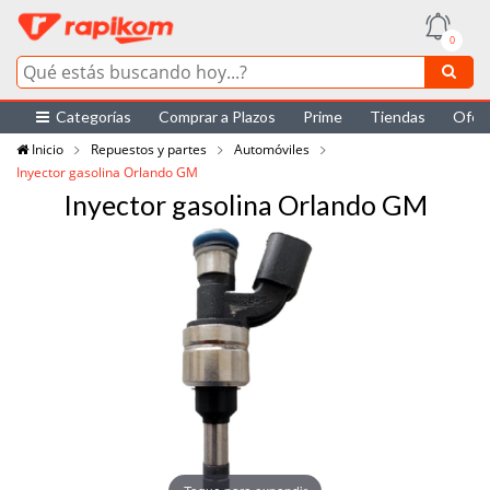
0
Categorías
Comprar a Plazos
Prime
Tiendas
Ofer
Inicio
Repuestos y partes
Automóviles
Inyector gasolina Orlando GM
Inyector gasolina Orlando GM