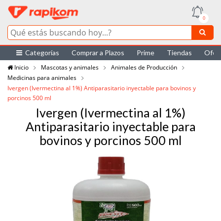
0
Categorías
Comprar a Plazos
Prime
Tiendas
Ofer
Inicio
Mascotas y animales
Animales de Producción
Medicinas para animales
Ivergen (Ivermectina al 1%) Antiparasitario inyectable para bovinos y
porcinos 500 ml
Ivergen (Ivermectina al 1%)
Antiparasitario inyectable para
bovinos y porcinos 500 ml