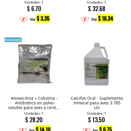
porcinos
3.785 Lts
Unidades: 1
Unidades: 1
$
6.70
$
32.68
$ 3.35
$ 16.34
hoy
hoy
Envío Gratis
Amoxicilina + Colistina -
Calcifos Oral - Suplemento
Antibiótico en polvo
mineral para aves 3.785
soluble para aves y cerdos
Lts
1K
Unidades: 1
Unidades: 1
$
28.20
$
13.50
$ 14.10
$ 6.75
hoy
hoy