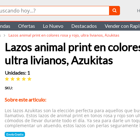
H
endas
Ofertas
Lo Nuevo
Destacados
Vender con Rap
s
Lazos animal print en colores rosa y rojo, ultra livianos, Azukitas
Lazos animal print en colores
ultra livianos, Azukitas
Unidades: 1
SKU:
Sobre este articulo:
Los lazos Azukitas son la elección perfecta para aquellos que b
llamativo. Estos lazos de animal print en tonos rosa y rojo son ult
cómodos de llevar durante todo el día. Ya sea para darle un toq
complementar un atuendo, estos lazos con perlas seguramente l
Envío Gratis