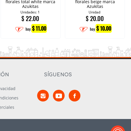
florales total white marca
florales beige marca
Azukitas
Azukitas
Unidades: 1
Unidad
$
22.00
$
20.00
$ 11.00
$ 10.00
hoy
hoy
IÓN
SÍGUENOS
rivacidad
ndiciones
rciales