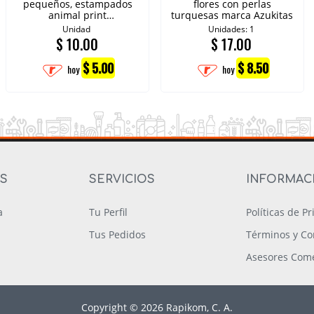
pequeños, estampados
flores con perlas
animal print
turquesas marca Azukitas
rosado,Azukitas
Unidad
Unidades: 1
$
10.00
$
17.00
$ 5.00
$ 8.50
hoy
hoy
OS
SERVICIOS
INFORMAC
a
Tu Perfil
Políticas de P
Tus Pedidos
Términos y Co
Asesores Come
Copyright © 2026 Rapikom, C. A.