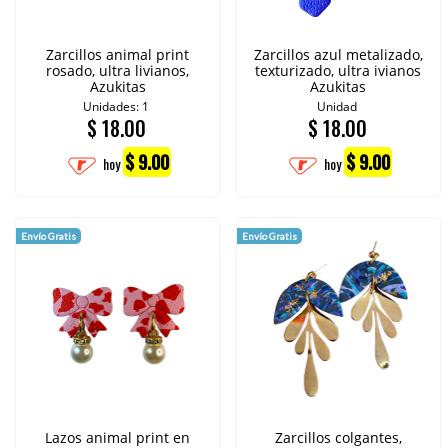
Zarcillos animal print
Zarcillos azul metalizado,
rosado, ultra livianos,
texturizado, ultra ivianos
Azukitas
Azukitas
Unidades: 1
Unidad
$
18.00
$
18.00
$ 9.00
$ 9.00
hoy
hoy
Envío Gratis
Envío Gratis
Lazos animal print en
Zarcillos colgantes,