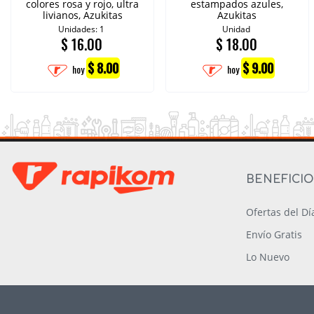
colores rosa y rojo, ultra
estampados azules,
livianos, Azukitas
Azukitas
Unidades: 1
Unidad
$
16.00
$
18.00
$ 8.00
$ 9.00
hoy
hoy
BENEFICI
Ofertas del Dí
Envío Gratis
Lo Nuevo