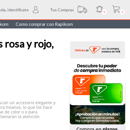
Tus Compras
ola, Identifícate
0
0
ikom
Como comprar con Rapikom
 rosa y rojo,
uscan un accesorio elegante y
ra livianos, lo que los hace
ue de color o o para
lamarán la atención.