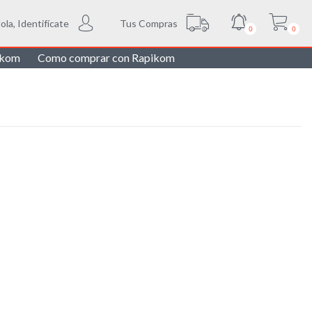
Tus Compras
ola, Identifícate
0
0
ikom
Como comprar con Rapikom