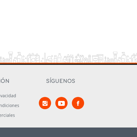
IÓN
SÍGUENOS
rivacidad
ndiciones
rciales