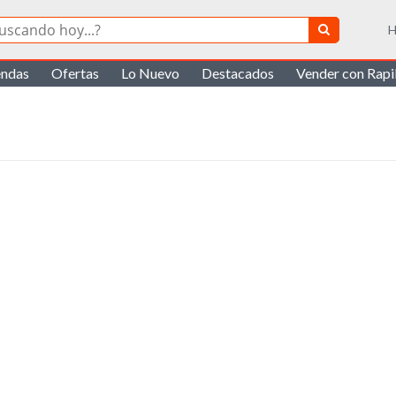
H
endas
Ofertas
Lo Nuevo
Destacados
Vender con Rap