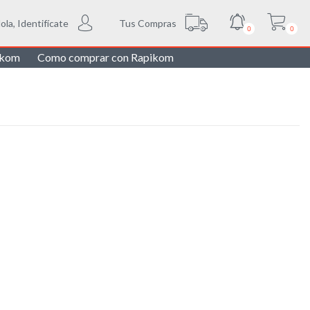
Tus Compras
ola, Identifícate
0
0
ikom
Como comprar con Rapikom