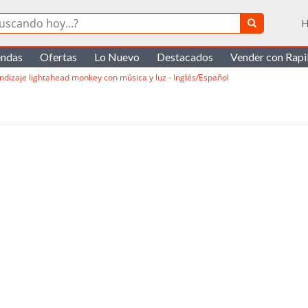
H
endas
Ofertas
Lo Nuevo
Destacados
Vender con Rap
ndizaje lightahead monkey con música y luz - Inglés/Español