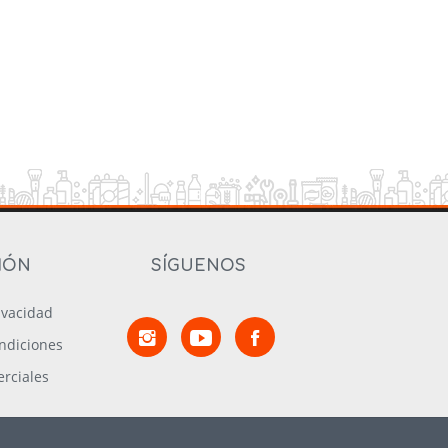
IÓN
SÍGUENOS
rivacidad
ndiciones
rciales