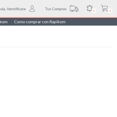
Tus Compras
ola, Identifícate
0
0
ikom
Como comprar con Rapikom