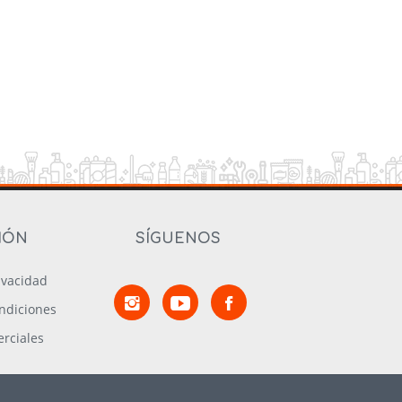
IÓN
SÍGUENOS
rivacidad
ndiciones
rciales