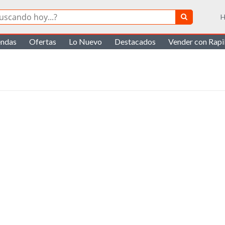
H
endas
Ofertas
Lo Nuevo
Destacados
Vender con Rap