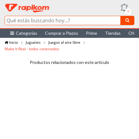
0
Categorías
Comprar a Plazos
Prime
Tiendas
Ofer
Inicio
Juguetes
Juegos al aire libre
Make It Real - todos conectados
Productos relacionados con este artículo