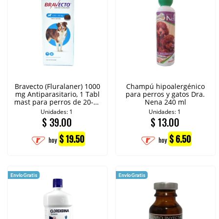
Bravecto (Fluralaner) 1000
Champú hipoalergénico
mg Antiparasitario, 1 Tabl
para perros y gatos Dra.
mast para perros de 20-40
Nena 240 ml
kg
Unidades: 1
Unidades: 1
$
39.00
$
13.00
$ 19.50
$ 6.50
hoy
hoy
Envío Gratis
Envío Gratis