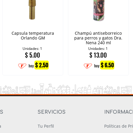
Capsula temperatura
Champú antiseborreico
Orlando GM
para perros y gatos Dra.
Nena 240 ml
Unidades: 1
Unidades: 1
$
5.00
$
13.00
$ 2.50
$ 6.50
hoy
hoy
OS
SERVICIOS
INFORMAC
a
Tu Perfil
Políticas de P