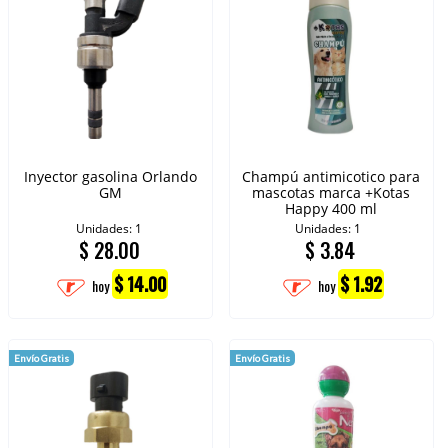
Inyector gasolina Orlando
Champú antimicotico para
GM
mascotas marca +Kotas
Happy 400 ml
Unidades: 1
Unidades: 1
$
28.00
$
3.84
$ 14.00
$ 1.92
hoy
hoy
Envío Gratis
Envío Gratis