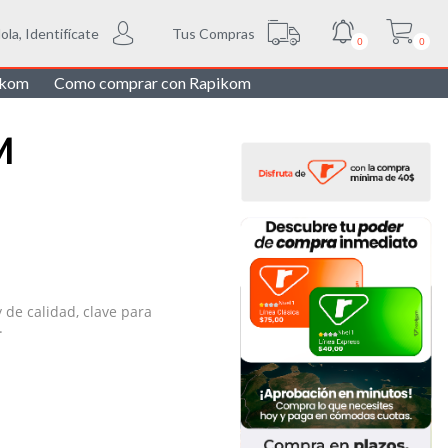
Tus Compras
ola, Identifícate
0
0
ikom
Como comprar con Rapikom
M
de calidad, clave para
o.