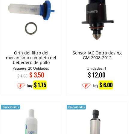
Orín del filtro del
Sensor IAC Optra desing
mecanismo completo del
GM 2008-2012
bebedero de pollo
Paquete: 20 Unidades
Unidades: 1
$
3.50
$
12.00
$ 4.00
$ 1.75
$ 6.00
hoy
hoy
Envío Gratis
Envío Gratis