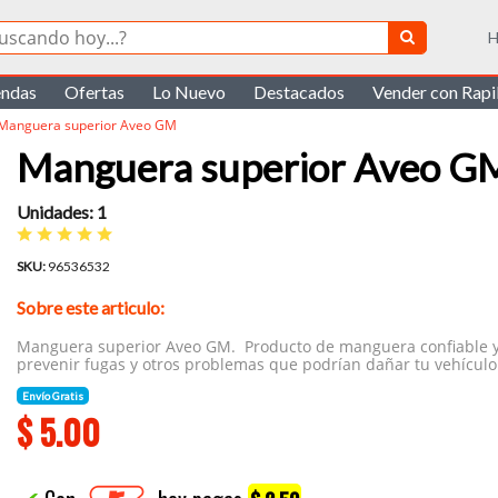
H
endas
Ofertas
Lo Nuevo
Destacados
Vender con Rap
Manguera superior Aveo GM
Manguera superior Aveo G
Unidades: 1
SKU:
96536532
Sobre este articulo:
Manguera superior Aveo GM. Producto de manguera confiable y 
prevenir fugas y otros problemas que podrían dañar tu vehícul
Envío Gratis
$
5.00