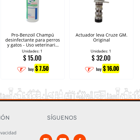
Pro-Benzoil Champú
Actuador leva Cruze GM.
desinfectante para perros
Original
y gatos - Uso veterinario
360 ml
Unidades: 1
Unidades: 1
$
15.00
$
32.00
$ 7.50
$ 16.00
hoy
hoy
IÓN
SÍGUENOS
rivacidad