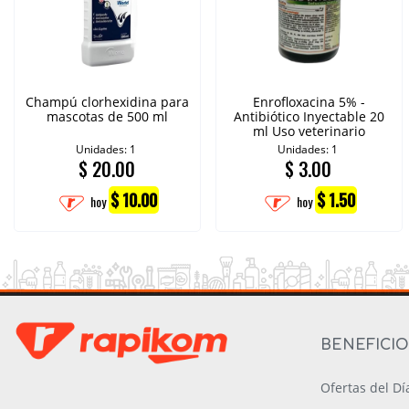
Champú clorhexidina para
Enrofloxacina 5% -
mascotas de 500 ml
Antibiótico Inyectable 20
ml Uso veterinario
Unidades: 1
Unidades: 1
$
20.00
$
3.00
$ 10.00
$ 1.50
hoy
hoy
BENEFICI
Ofertas del Dí