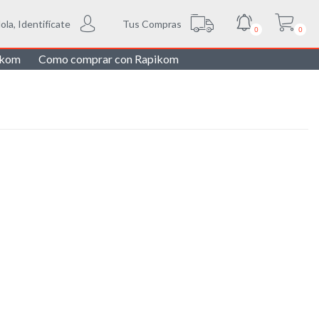
Tus Compras
ola, Identifícate
0
0
ikom
Como comprar con Rapikom