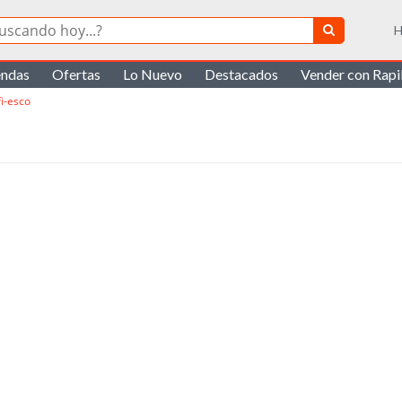
H
endas
Ofertas
Lo Nuevo
Destacados
Vender con Rap
i-esco