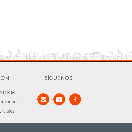
IÓN
SÍGUENOS
rivacidad
ndiciones
rciales