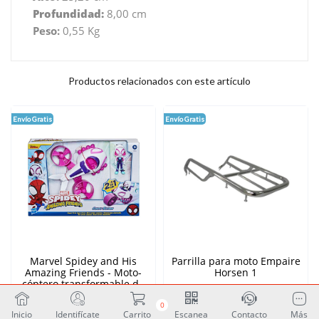
Profundidad:
8,00 cm
Peso:
0,55 Kg
Productos relacionados con este artículo
Envío Gratis
Envío Gratis
Marvel Spidey and His
Parrilla para moto Empaire
Amazing Friends - Moto-
Horsen 1
cóptero transformable de
Ghost Spider
Unidades: 1
Unidades: 1
0
$
41.04
$
22.00
Inicio
Identifícate
Carrito
Escanea
Contacto
Más