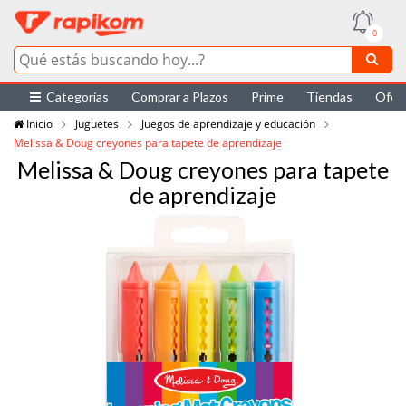
0
Categorías
Comprar a Plazos
Prime
Tiendas
Ofer
Inicio
Juguetes
Juegos de aprendizaje y educación
Melissa & Doug creyones para tapete de aprendizaje
Melissa & Doug creyones para tapete
de aprendizaje