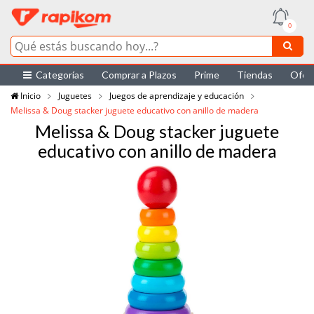
0
Categorías
Comprar a Plazos
Prime
Tiendas
Ofer
Inicio
Juguetes
Juegos de aprendizaje y educación
Melissa & Doug stacker juguete educativo con anillo de madera
Melissa & Doug stacker juguete
educativo con anillo de madera