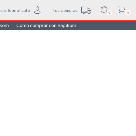
Tus Compras
ola, Identifícate
0
0
ikom
Como comprar con Rapikom