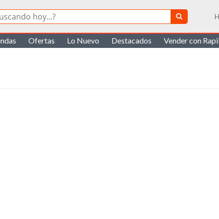
H
endas
Ofertas
Lo Nuevo
Destacados
Vender con Rap