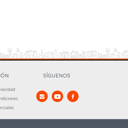
IÓN
SÍGUENOS
rivacidad
ndiciones
rciales