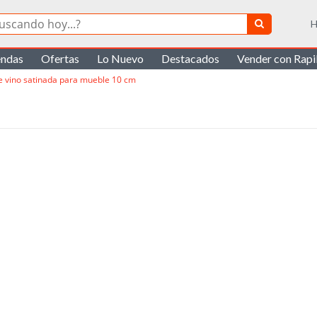
H
endas
Ofertas
Lo Nuevo
Destacados
Vender con Rap
de vino satinada para mueble 10 cm