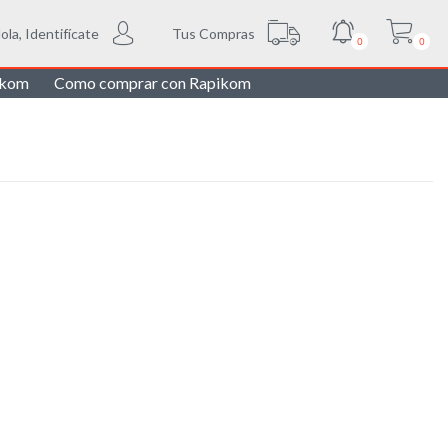
Tus Compras
ola, Identifícate
0
0
ikom
Como comprar con Rapikom