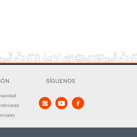
IÓN
SÍGUENOS
rivacidad
ndiciones
rciales