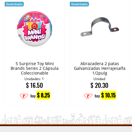
Envío Gratis
Envío Gratis
5 Surprise Toy Mini
Abrazadera 2 patas
Brands Series 2 Cápsula
Galvanizadas Herrajesalfa
Coleccionable
1/2pulg
Unidades: 1
Unidad
$
16.50
$
20.30
$ 8.25
$ 10.15
hoy
hoy