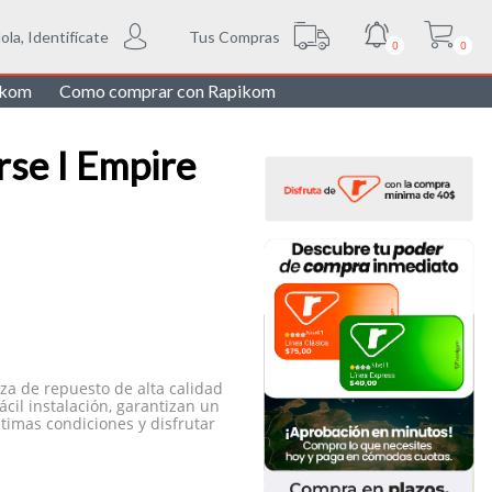
Tus Compras
ola, Identifícate
0
0
ikom
Como comprar con Rapikom
rse I Empire
za de repuesto de alta calidad
cil instalación, garantizan un
timas condiciones y disfrutar