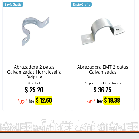
Envío Gratis
Envío Gratis
Abrazadera 2 patas
Abrazadera EMT 2 patas
Galvanizadas Herrajesalfa
Galvanizadas
3/4pulg
Unidad
Paquete: 50 Unidades
$
25.20
$
36.75
$ 12.60
$ 18.38
hoy
hoy