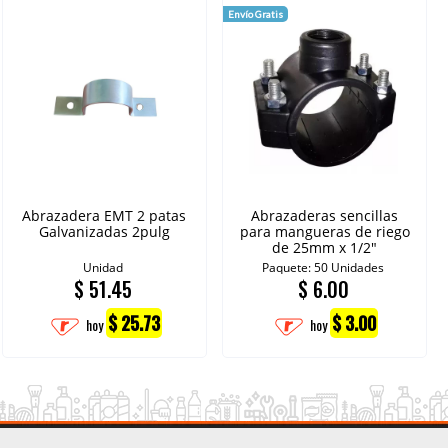
Envío Gratis
Abrazadera EMT 2 patas
Abrazaderas sencillas
Galvanizadas 2pulg
para mangueras de riego
de 25mm x 1/2"
Unidad
Paquete: 50 Unidades
$
51.45
$
6.00
$ 25.73
$ 3.00
hoy
hoy