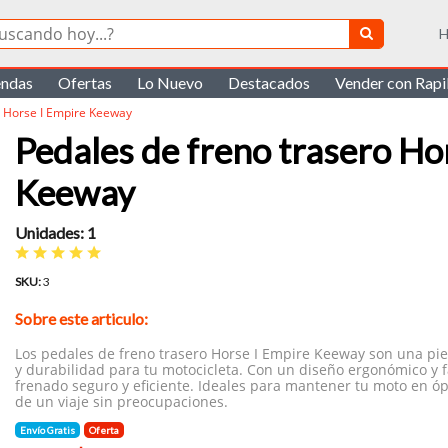
H
endas
Ofertas
Lo Nuevo
Destacados
Vender con Rap
o Horse I Empire Keeway
Pedales de freno trasero Ho
Keeway
Unidades: 1
SKU:
3
Sobre este articulo:
Los pedales de freno trasero Horse I Empire Keeway son una pie
y durabilidad para tu motocicleta. Con un diseño ergonómico y fá
frenado seguro y eficiente. Ideales para mantener tu moto en óp
de un viaje sin preocupaciones.
Envío Gratis
Oferta