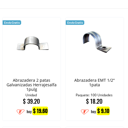
Envío Gratis
Envío Gratis
Abrazadera 2 patas
Abrazadera EMT 1/2"
Galvanizadas Herrajesalfa
1pata
1pulg
Unidad
Paquete: 100 Unidades
$
39.20
$
18.20
$ 19.60
$ 9.10
hoy
hoy