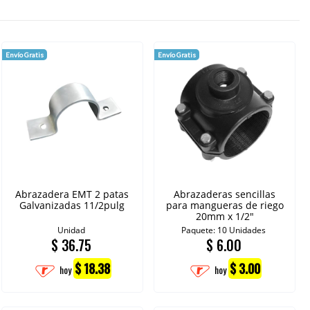
Envío Gratis
Envío Gratis
Abrazadera EMT 2 patas
Abrazaderas sencillas
Galvanizadas 11/2pulg
para mangueras de riego
20mm x 1/2"
Unidad
Paquete: 10 Unidades
$
36.75
$
6.00
$ 18.38
$ 3.00
hoy
hoy