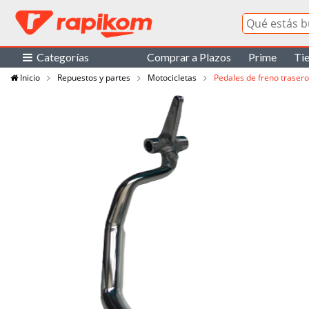
Categorías
Comprar a Plazos
Prime
Ti
Inicio
Repuestos y partes
Motocicletas
Pedales de freno traser