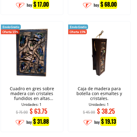
$ 17.00
$ 68.00
hoy
hoy
Envío Gratis
Envío Gratis
Oferta 15%
Oferta 15%
Cuadro en gres sobre
Caja de madera para
madera con cristales
botella con esmaltes y
fundidos en altas
cristales.
temperaturas.
Unidades: 1
Unidades: 1
$
63.75
$
38.25
$ 75.00
$ 45.00
$ 31.88
$ 19.13
hoy
hoy