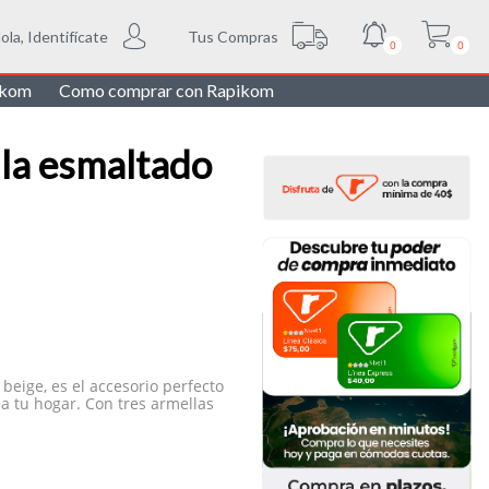
Tus Compras
ola, Identifícate
0
0
ikom
Como comprar con Rapikom
lla esmaltado
 beige, es el accesorio perfecto
a tu hogar. Con tres armellas