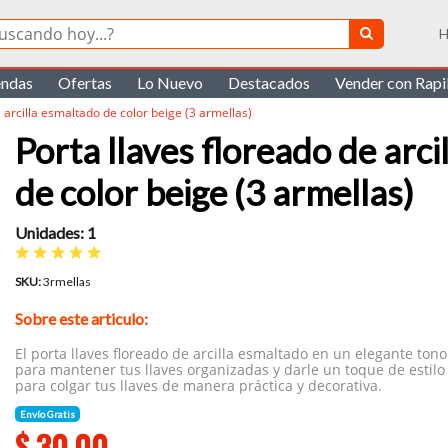
H
endas
Ofertas
Lo Nuevo
Destacados
Vender con Rap
e arcilla esmaltado de color beige (3 armellas)
Porta llaves floreado de arci
de color beige (3 armellas)
Unidades: 1
SKU:
3rmellas
Sobre este articulo:
El porta llaves floreado de arcilla esmaltado en un elegante tono
para mantener tus llaves organizadas y darle un toque de estilo 
para colgar tus llaves de manera práctica y decorativa.
Envío Gratis
$
30.00