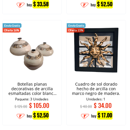
$ 33.58
$ 52.50
hoy
hoy
Envío Gratis
Envío Gratis
Oferta 16%
Oferta 15%
Botellas planas
Cuadro de sol dorado
decorativas de arcilla
hecho de arcilla con
esmaltadas color blanco
marco negro de madera.
con cristales tipo espejo.
Paquete: 3 Unidades
Unidades: 1
$
105.00
$
34.00
$ 125.00
$ 40.00
$ 52.50
$ 17.00
hoy
hoy