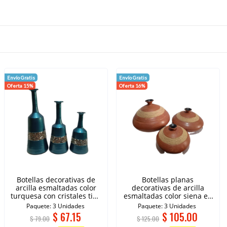
Envío Gratis
Envío Gratis
Oferta 15%
Oferta 16%
Botellas decorativas de
Botellas planas
arcilla esmaltadas color
decorativas de arcilla
turquesa con cristales tipo
esmaltadas color siena en
espejo.
fibra natural.
Paquete: 3 Unidades
Paquete: 3 Unidades
$
67.15
$
105.00
$ 79.00
$ 125.00