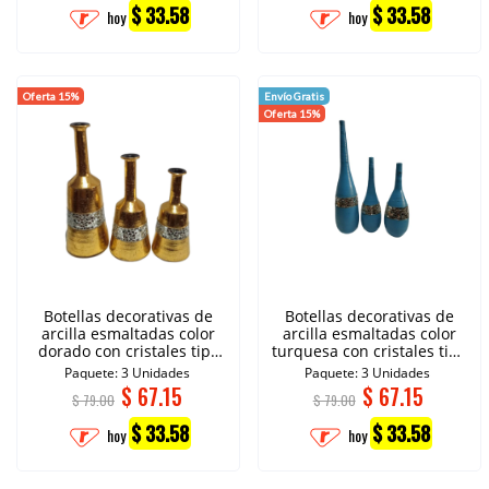
$ 33.58
$ 33.58
hoy
hoy
Oferta 15%
Envío Gratis
Oferta 15%
Botellas decorativas de
Botellas decorativas de
arcilla esmaltadas color
arcilla esmaltadas color
dorado con cristales tipo
turquesa con cristales tipo
espejo.
espejo.
Paquete: 3 Unidades
Paquete: 3 Unidades
$
67.15
$
67.15
$ 79.00
$ 79.00
$ 33.58
$ 33.58
hoy
hoy