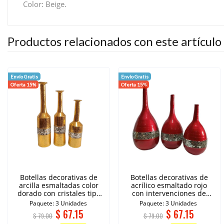
Color: Beige.
Productos relacionados con este artículo
Envío Gratis
Envío Gratis
Oferta 15%
Oferta 15%
Botellas decorativas de
Botellas decorativas de
arcilla esmaltadas color
acrílico esmaltado rojo
dorado con cristales tipo
con intervenciones de
espejo
cristales
Paquete: 3 Unidades
Paquete: 3 Unidades
$
67.15
$
67.15
$ 79.00
$ 79.00